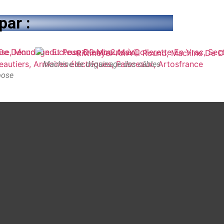
par :
Machine de dégainage des câbles
pose