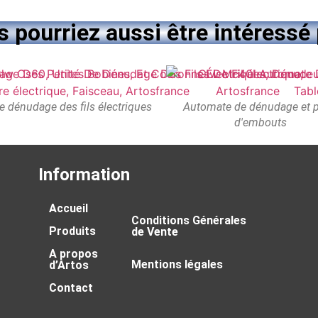
 pourriez aussi être intéressé 
e dénudage des fils électriques
Automate de dénudage et 
d'embouts
Information
Accueil
Conditions Générales
Produits
de Vente
A propos
Mentions légales
d’Artos
Contact