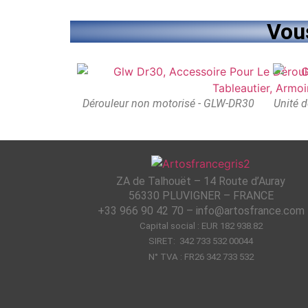
Vous
Dérouleur non motorisé - GLW-DR30
Unité d
ZA de Talhouët – 14 Route d’Auray
56330 PLUVIGNER – FRANCE
+33 966 90 42 70 – info@artosfrance.com
Capital social : EUR 182 938.82
SIRET: 342 733 532 00044
N° TVA : FR26 342 733 532