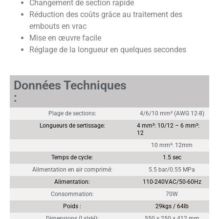
Changement de section rapide
Réduction des coûts grâce au traitement des
embouts en vrac
Mise en œuvre facile
Réglage de la longueur en quelques secondes
Données Techniques
:
Plage de sections:
4/6/10 mm² (AWG 12-8)
Longueurs de sertissage:
4 mm²: 10/12 – 6 mm²:
12
10 mm²: 12mm
Temps de cycle:
1.5 sec
Alimentation en air comprimé:
5.5 bar/0.55 MPa
Alimentation:
110-240VAC/50-60Hz
Consommation:
70W
Poids :
29kgs / 64lb
Dimensions (LxlxH):
550 x 250 x 412 mm