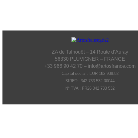
ZA de Talhouët – 14 Route d’Auray
56330 PLUVIGNER – FRANCE
+33 966 90 42 70 – info@artosfrance.com
Capital social : EUR 182 938.82
SIRET: 342 733 532 00044
N° TVA : FR26 342 733 532