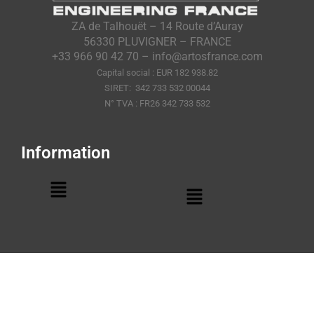
ZA de Talhouët – 14 Route d’Auray
56330 PLUVIGNER – FRANCE
+33 966 90 42 70 – info@artosfrance.com
Capital social : EUR 182 938.82
SIRET: 342 733 532 00044
N° TVA : FR26 342 733 532
Information