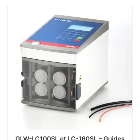
GLW-LC100SL et LC-160SL – Guides