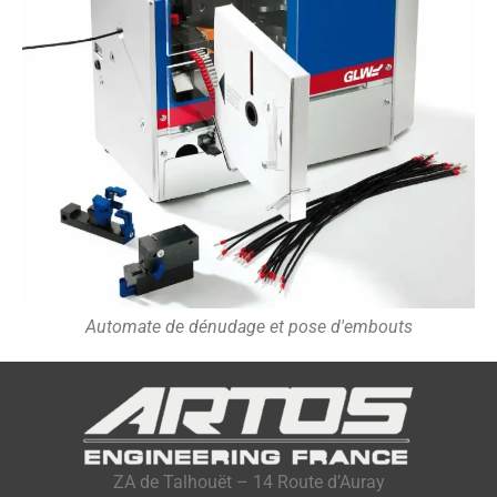
Automate de dénudage et pose d'embouts
ZA de Talhouët – 14 Route d’Auray