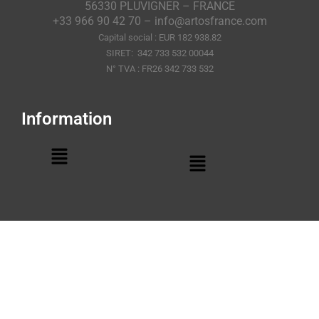
56330 PLUVIGNER – FRANCE
+33 966 90 42 70 – info@artosfrance.com
Capital social : EUR 182 938.82
SIRET: 342 733 532 00044
N° TVA : FR26 342 733 532
Information