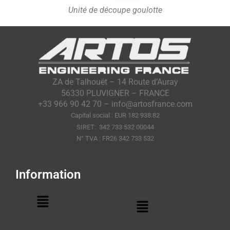
Unité de découpe goulotte
ZA de Talhouët – 14 Route d’Auray
56330 PLUVIGNER – FRANCE
+33 966 90 42 70 – info@artosfrance.com
Capital social : EUR 182 938.82
SIRET: 342 733 532 00044
N° TVA : FR26 342 733 532
Information