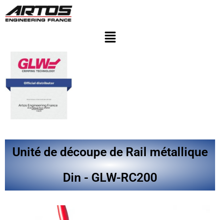
Unité de découpe de Rail métallique
Din - GLW-RC200