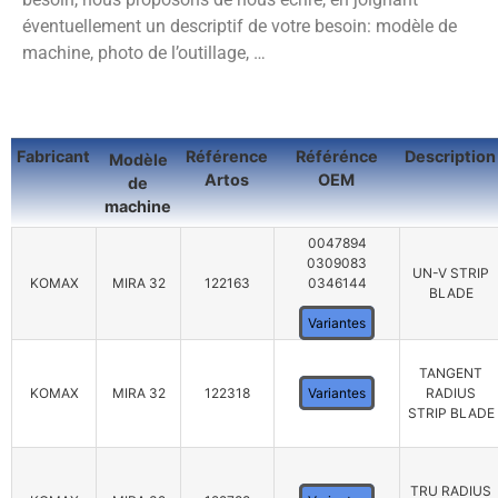
éventuellement un descriptif de votre besoin: modèle de
machine, photo de l’outillage, …
Fabricant
Référence
Référénce
Description
Modèle
Artos
OEM
de
machine
0047894
0309083
UN-V STRIP
KOMAX
MIRA 32
122163
0346144
BLADE
Variantes
TANGENT
KOMAX
MIRA 32
122318
Variantes
RADIUS
STRIP BLADE
TRU RADIUS