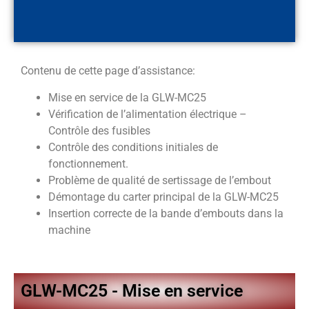
Contenu de cette page d’assistance:
Mise en service de la GLW-MC25
Vérification de l’alimentation électrique –
Contrôle des fusibles
Contrôle des conditions initiales de
fonctionnement.
Problème de qualité de sertissage de l’embout
Démontage du carter principal de la GLW-MC25
Insertion correcte de la bande d’embouts dans la
machine
GLW-MC25 - Mise en service