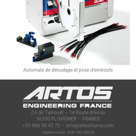
Automate de dénudage et pose d'embouts
ZA de Talhouët – 14 Route d’Auray
56330 PLUVIGNER – FRANCE
+33 966 90 42 70 – info@artosfrance.com
Capital social : EUR 182 938.82