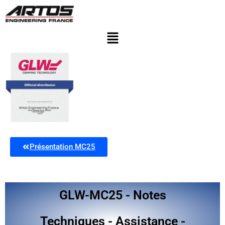
Présentation MC25
GLW-MC25 - Notes
Techniques - Assistance -