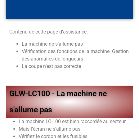
Contenu de cette page d’assistance:
La machine ne s’allume pas
Vérification des fonctions de la machine. Gestion
des anomalies de longueurs
La coupe n’est pas correcte
GLW-LC100 - La machine ne
s'allume pas
La machine LC-100 est bien raccordée au secteur.
Mais l’écran ne s’allume pas.
Vérifiez le cordon et les fusibles.