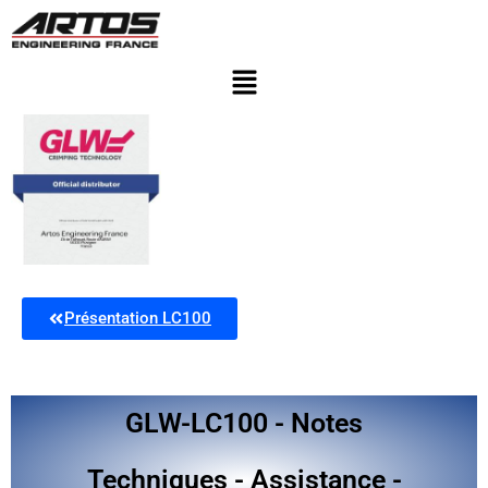
Présentation LC100
GLW-LC100 - Notes
Techniques - Assistance -