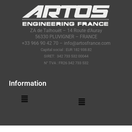
ZA de Talhouët – 14 Route d’Auray
56330 PLUVIGNER – FRANCE
+33 966 90 42 70 – info@artosfrance.com
Capital social : EUR 182 938.82
SIRET: 342 733 532 00044
N° TVA : FR26 342 733 532
Information